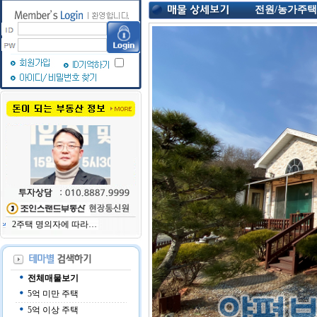
전원/농가주택
개업한지 1년만에 점…
부동산 복비가 아깝다…
부부공동 소유로 절세…
2주택 명의자에 따라…
양평, 동부권 교통 중…
기획부동산 땅 속에서…
"임대차보호법 개정…
경기도의 명품신도시…
전체매물보기
양평 아파트 투자 매…
땅과 겸손(humility…
5억 미만 주택
세금정책 알아야 돈번…
5억 이상 주택
세금정책 알아야 돈…