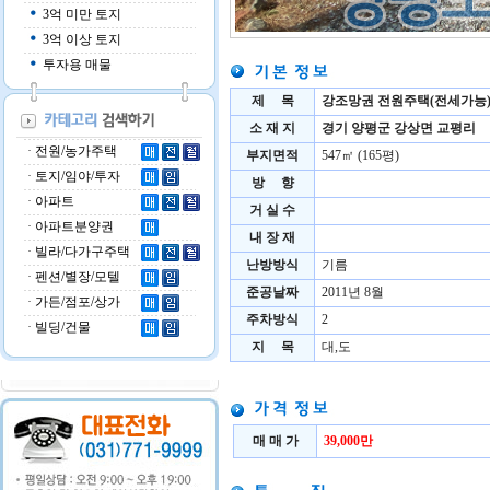
양평 땅 투자 성공법…
3억 미만 토지
땅값은 3000만원인데 뒷…
3억 이상 토지
땅도 가꿀줄 알아야…
투자용 매물
땅도 틈새시장을 알아…
땅도 잘 골라야 돈된…
제 목
강조망권 전원주택(전세가능
양평 길따라 돈보인다…
투자자 발길 잦은 양…
소 재 지
경기 양평군 강상면 교평리
개업한지 1년만에 점…
·
전원/농가주택
부지면적
547㎡ (165평)
·
토지/임야/투자
방 향
·
아파트
거 실 수
·
아파트분양권
내 장 재
·
빌라/다가구주택
난방방식
기름
·
펜션/별장/모텔
준공날짜
2011년 8월
·
가든/점포/상가
주차방식
2
·
빌딩/건물
지 목
대,도
매 매 가
39,000만