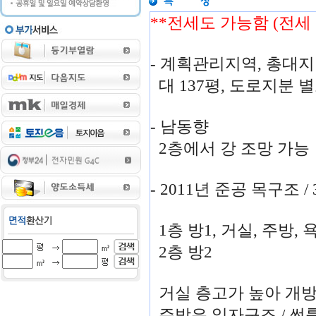
**전세도 가능함 (전세
- 계획관리지역, 총대지 
대 137평, 도로지분 
- 남동향
2층에서 강 조망 가능
- 2011년 준공 목구조 /
1층 방1, 거실, 주방, 
2층 방2
거실 층고가 높아 개
주방은 일자구조 / 썬룸